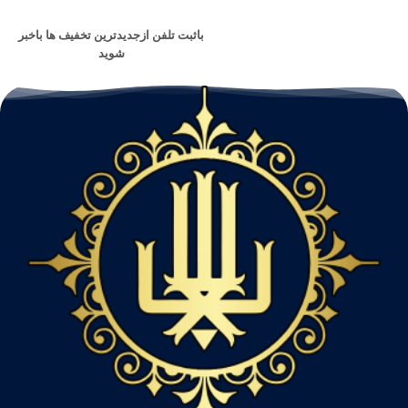
باثبت تلفن ازجدیدترین تخفیف ها باخبر
شوید