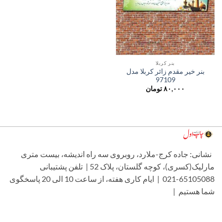
بنر کربلا
بنر خیر مقدم زائر کربلا مدل
97109
۸۰,۰۰۰
تومان
شانی: جاده کرج-ملارد، روبروی سه راه اندیشه، بیست متری
مارلیک(کسری)، کوچه گلستان، پلاک 52 | تلفن پشتیبانی
65105088-021 | ایام کاری هفته، از ساعت 10 الی 20 پاسخگوی
ما هستیم |