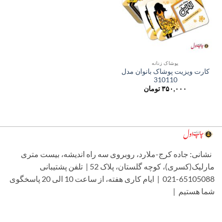
پوشاک زنانه
کارت ویزیت پوشاک بانوان مدل
310110
۳۵۰,۰۰۰
تومان
شانی: جاده کرج-ملارد، روبروی سه راه اندیشه، بیست متری
مارلیک(کسری)، کوچه گلستان، پلاک 52 | تلفن پشتیبانی
65105088-021 | ایام کاری هفته، از ساعت 10 الی 20 پاسخگوی
ما هستیم |