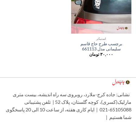
استیکر
برچسب طرح حاج قاسم
سلیمانی مدل 661113
۳۰,۰۰۰
تومان
شانی: جاده کرج-ملارد، روبروی سه راه اندیشه، بیست متری
مارلیک(کسری)، کوچه گلستان، پلاک 52 | تلفن پشتیبانی
65105088-021 | ایام کاری هفته، از ساعت 10 الی 20 پاسخگوی
ما هستیم |