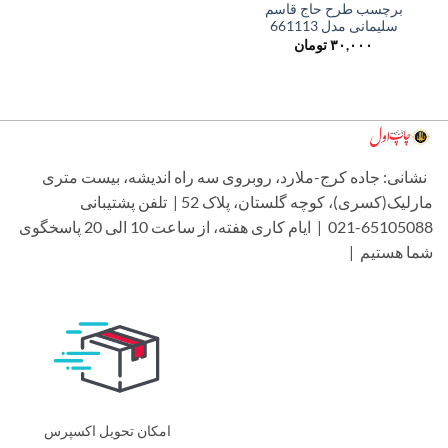
برچسب طرح حاج قاسم
سلیمانی مدل 661113
۳۰,۰۰۰
تومان
شانی: جاده کرج-ملارد، روبروی سه راه اندیشه، بیست متری
مارلیک(کسری)، کوچه گلستان، پلاک 52 | تلفن پشتیبانی
65105088-021 | ایام کاری هفته، از ساعت 10 الی 20 پاسخگوی
ما هستیم |
امکان تحویل اکسپرس